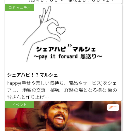
００）
コミュニティ
場所：…
シェアハピ！？マルシェ
happy(幸せや楽しい気持ち、商品やサービス)をシェ
アし、 地域の交流・挑戦・経験の場となる様な 街の
皆さんと作り上げ…
イベント
終了