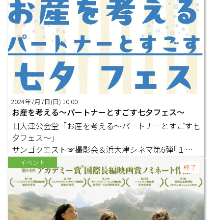
2024年7月7日(日) 10:00
お産を考える～パートナーとすごす七夕フェス～
旧大津公会堂「お産を考える～パートナーとすごす七
夕フェス～」
サンゴクエスト☞撮影会＆浜大津シネマ第6弾｢１％
の風景｣…
イベント
終了