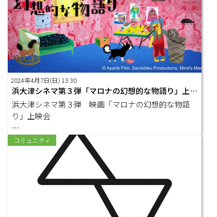
2024年4月7日(日) 13:30
浜大津シネマ第３弾「マロナの幻想的な物語り」上映会（同時開催：旧大津公会堂アートフェスティバル）
浜大津シネマ第３弾 映画「マロナの幻想的な物語
り」上映会
〇日時：２０２４年４月７日㈰１３：３０～１５：０
コミュニティ
０