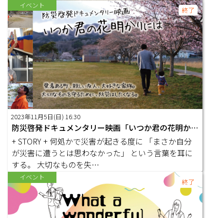
３０
イベント
終了
2023年11月5日(日) 16:30
防災啓発ドキュメンタリー映画「いつか君の花明かりには」上映会
+ STORY + 何処かで災害が起きる度に 「まさか自分
が災害に遭うとは思わなかった」 という言葉を耳に
する。 大切なものを失…
イベント
終了