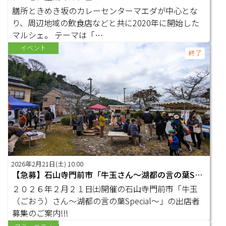
膳所ときめき坂のカレーセンターマエダが中心とな
り、周辺地域の飲食店などと共に2020年に開始した
マルシェ。 テーマは「…
イベント
終了
2026年2月21日(土) 10:00
【急募】石山寺門前市「牛玉さん～湖都の言の葉Special～」出店者募集
２０２６年２月２１日㈯開催の石山寺門前市「牛玉
（ごおう）さん～湖都の言の葉Special～」の出店者
募集のご案内!!!