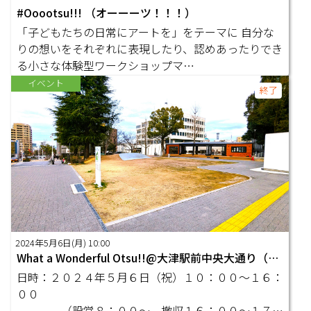
#Ooootsu!!! （オーーーツ！！！）
「子どもたちの日常にアートを」をテーマに 自分な
りの想いをそれぞれに表現したり、認めあったりでき
る小さな体験型ワークショップマ…
イベント
終了
2024年5月6日(月) 10:00
What a Wonderful Otsu!!@大津駅前中央大通り（仮）
日時：２０２４年５月６日（祝）１０：００～１６：
００
（設営８：００～ 撤収１６：００～１７：