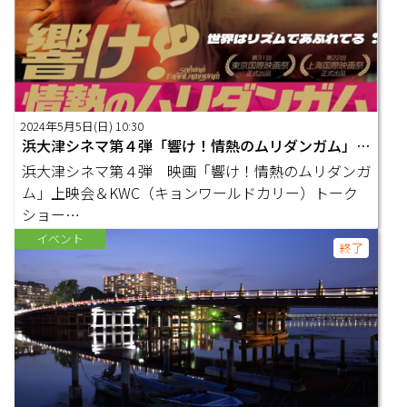
2024年5月5日(日) 10:30
浜大津シネマ第４弾「響け！情熱のムリダンガム」上映会＆KWCトークショー（同時開催：旧大津公会堂ミュージックフェスティバル）
浜大津シネマ第４弾 映画「響け！情熱のムリダンガ
ム」上映会＆KWC（キョンワールドカリー）トーク
ショー
イベント
終了
〇日時：２…