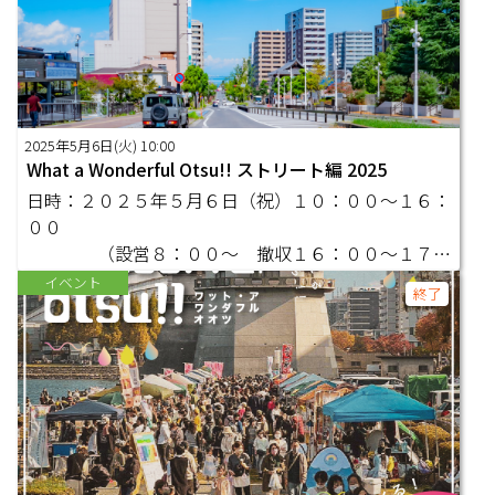
2025年5月6日(火) 10:00
What a Wonderful Otsu!! ストリート編 2025
日時：２０２５年５月６日（祝）１０：００～１６：
００
（設営８：００～ 撤収１６：００～１７：
００（予定））
イベント
終了