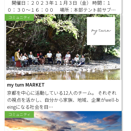
開催日：２０２３年１１月３日（金） 時間：１
０：３０～１６：００ 場所：本部テント前サブス
テージ 内…
コミュニティ
my turn MARKET
京都を中心に活動している12人のチーム。 それぞれ
の視点を活かし、自分から家族、地域、企業がwell-b
eingになる社会を目…
コミュニティ