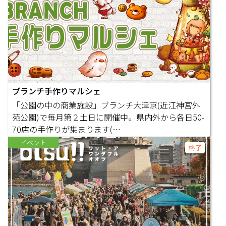
ブランチ手作りマルシェ
「公園の中の商業施設」ブランチ大津京(近江神宮外
苑公園)で毎月第２土日に開催中。県内外から各日50-
70店の手作りが集まります(…
イベント
終了