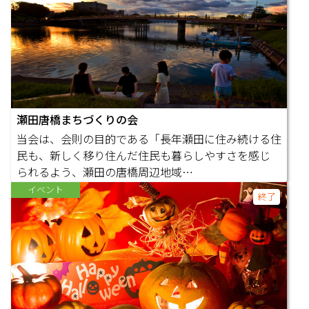
瀬田唐橋まちづくりの会
当会は、会則の目的である「長年瀬田に住み続ける住
民も、新しく移り住んだ住民も暮らしやすさを感じ
られるよう、瀬田の唐橋周辺地域…
イベント
終了