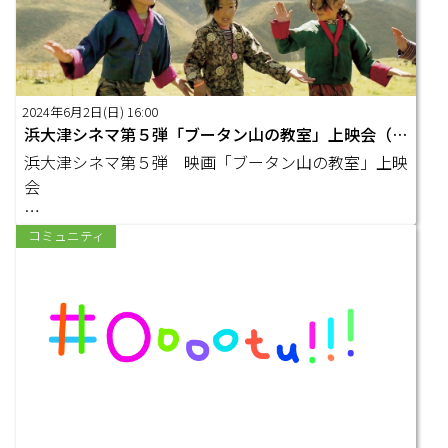
2024年6月2日(日) 16:00
浜大津シネマ第５弾「ブータン山の教室」上映会（同時開催：旧大津公会堂ヨガフェスティバル）
浜大津シネマ第５弾 映画「ブータン山の教室」上映
会
〇日時：２０２４年6月2日㈰１６：００～１７：５
コミュニティ
０
…