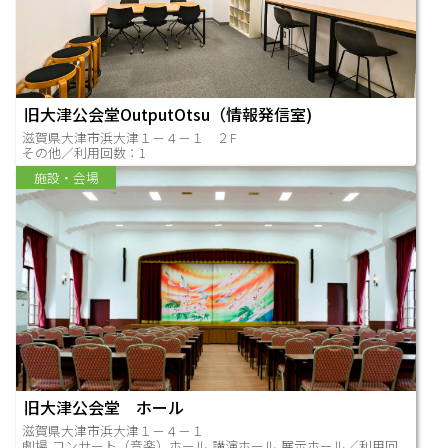
旧大津公会堂OutputOtsu（情報発信室)
滋賀県大津市浜大津１－４－１ ２F
その他／利用回数：1
施設・会場
旧大津公会堂 ホール
滋賀県大津市浜大津１－４－１
劇場,コンサート（音楽）ホール,講演ホール,展示ホール／利用回